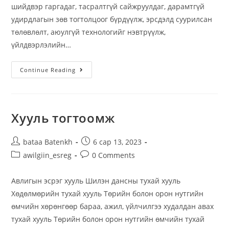
шийдвэр гаргадаг, тасралтгүй сайжруулдаг, дарамтгүй
удирдлагын зөв тогтолцоог бүрдүүлж, эрсдэлд суурилсан
төлөвлөлт, аюулгүй технологийг нэвтрүүлж,
үйлдвэрлэлийн…
Continue Reading
Хууль тогтоомж
bataa Batenkh
6 сар 13, 2023
awilgiin_esreg
0 Comments
Авлигын эсрэг хууль Шилэн дансны тухай хууль
Хөдөлмөрийн тухай хууль Төрийн болон орон нутгийн
өмчийн хөрөнгөөр бараа, ажил, үйлчилгээ худалдан авах
тухай хууль Төрийн болон орон нутгийн өмчийн тухай