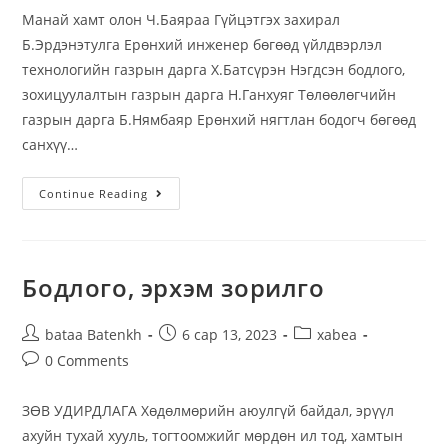
Манай хамт олон Ч.Баяраа Гүйцэтгэх захирал
Б.Эрдэнэтулга Ерөнхий инженер бөгөөд үйлдвэрлэл
технологийн газрын дарга Х.Батсүрэн Нэгдсэн бодлого,
зохицуулалтын газрын дарга Н.Ганхуяг Төлөөлөгчийн
газрын дарга Б.Нямбаяр Ерөнхий нягтлан бодогч бөгөөд
санхүү…
Continue Reading
Бодлого, эрхэм зорилго
bataa Batenkh
6 сар 13, 2023
xabea
0 Comments
ЗӨВ УДИРДЛАГА Хөдөлмөрийн аюулгүй байдал, эрүүл
ахуйн тухай хууль, тогтоомжийг мөрдөн ил тод, хамтын