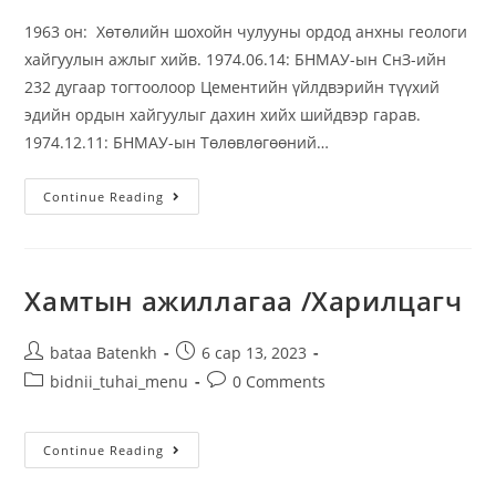
1963 он: Хөтөлийн шохойн чулууны ордод анхны геологи
хайгуулын ажлыг хийв. 1974.06.14: БНМАУ-ын СнЗ-ийн
232 дугаар тогтоолоор Цементийн үйлдвэрийн түүхий
эдийн ордын хайгуулыг дахин хийх шийдвэр гарав.
1974.12.11: БНМАУ-ын Төлөвлөгөөний…
Continue Reading
Хамтын ажиллагаа /Харилцагч
bataa Batenkh
6 сар 13, 2023
bidnii_tuhai_menu
0 Comments
Continue Reading