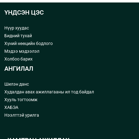
ҮНДСЭН ЦЭС
Нүүр хуудас
Бидний тухай
Хүний нөөцийн бодлого
Мэдээ мэдээлэл
Холбоо барих
АНГИЛАЛ
Шилэн данс
Худалдан авах ажиллагааны ил тод байдал
Хууль тогтоомж
ХАБЭА
Нээлттэй урилга