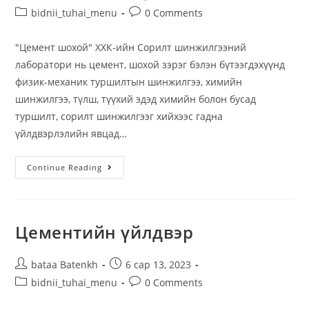
bidnii_tuhai_menu
0 Comments
"Цемент шохой" ХХК-ийн Сорилт шинжилгээний
лаборатори нь цемент, шохой зэрэг бэлэн бүтээгдэхүүнд
физик-механик туршилтын шинжилгээ, химийн
шинжилгээ, түлш, түүхий эдэд химийн болон бусад
туршилт, сорилт шинжилгээг хийхээс гадна
үйлдвэрлэлийн явцад…
Continue Reading
Цементийн үйлдвэр
bataa Batenkh
6 сар 13, 2023
bidnii_tuhai_menu
0 Comments