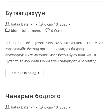
Бүтээгдэхүүн
bataa Batenkh
6 сар 13, 2023
bidnii_tuhai_menu
0 Comments
PPC-32.5 ангийн цемент: PPC 32.5 ангийн цемент нь М-20
зэрэглэлийн бетонд өргөн ашиглагдах ба даац
авахааргүй их хэмжээний масс бетон буюу шал, ханын
цутгалт, төмөр хийц бүхий тэгш гадаргуутай барилгад…
Continue Reading
Чанарын бодлого
bataa Batenkh
6 сар 13, 2023