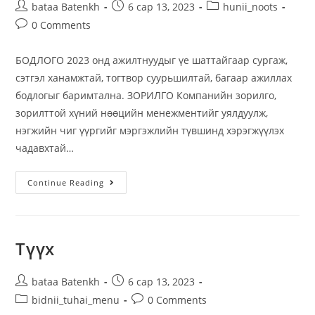
bataa Batenkh
6 сар 13, 2023
hunii_noots
0 Comments
БОДЛОГО 2023 онд ажилтнуудыг үе шаттайгаар сургаж,
сэтгэл ханамжтай, тогтвор суурьшилтай, багаар ажиллах
бодлогыг баримтална. ЗОРИЛГО Компанийн зорилго,
зорилттой хүний нөөцийн менежментийг уялдуулж,
нэгжийн чиг үүргийг мэргэжлийн түвшинд хэрэгжүүлэх
чадавхтай…
Continue Reading
Түүх
bataa Batenkh
6 сар 13, 2023
bidnii_tuhai_menu
0 Comments