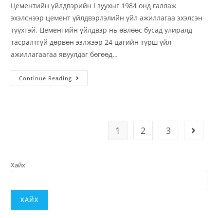
Цементийн үйлдвэрийн I зуухыг 1984 онд галлаж
эхэлснээр цемент үйлдвэрлэлийн үйл ажиллагаа эхэлсэн
түүхтэй. Цементийн үйлдвэр нь өвлөөс бусад улиралд
тасралтгүй дөрвөн ээлжээр 24 цагийн турш үйл
ажиллагаагаа явуулдаг бөгөөд…
Continue Reading
1
2
3
Хайх
ХАЙХ