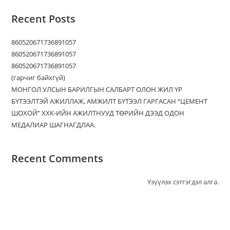
Recent Posts
860520671736891057
860520671736891057
860520671736891057
(гарчиг байхгүй)
МОНГОЛ УЛСЫН БАРИЛГЫН САЛБАРТ ОЛОН ЖИЛ ҮР
БҮТЭЭЛТЭЙ АЖИЛЛАЖ, АМЖИЛТ БҮТЭЭЛ ГАРГАСАН “ЦЕМЕНТ
ШОХОЙ” ХХК-ИЙН АЖИЛТНУУД ТӨРИЙН ДЭЭД ОДОН
МЕДАЛИАР ШАГНАГДЛАА.
Recent Comments
Үзүүлэх сэтгэгдэл алга.