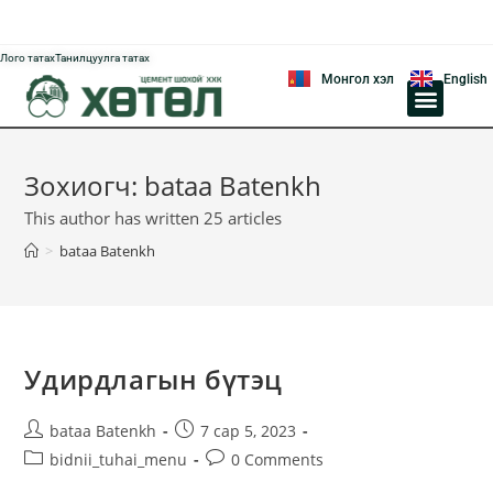
Лого татах
Танилцуулга татах
Монгол хэл
English
ҮЙЛДВЭРЧНИЙ ЭВЛЭЛИЙН XОРОО
АВЛИГЫН ЭСРЭГ ҮЙЛ АЖИЛЛАГАА
Зохиогч:
bataa Batenkh
This author has written 25 articles
>
bataa Batenkh
Удирдлагын бүтэц
bataa Batenkh
7 сар 5, 2023
bidnii_tuhai_menu
0 Comments