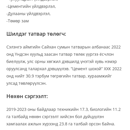
-Цементийн үйлдвэрлэл,
-Дулааны үйлдвэрлэл,
-Төмөр зам
Шилдэг татвар төлөгч:
Сэлэнгэ аймгийн Сайхан сумын татварын албанаас 2022
онд Үндсэн хуульд заасан татвар төлөх үүргээ ёсчлон
биелүүлж, улс орны хөгжил дэвшилд үнэтэй хувь нэмэр
оруулсанд талархал дэвшүүлэв. “Цемент шохой” ХХК 2022
онд нийт 30.9 тэрбум төгрөгийн татвар, хураамжийг
улсад төвлөрүүлсэн.
Нөхөн сэргээлт:
2019-2023 оны байдлаар техникийн 17.3, биологийн 11.2
га талбайд нөхөн сэргээлт хийсэн бол дүйцүүлэн
хамгаалах ажлын хүрээнд 23.8 га талбай орсон байна.