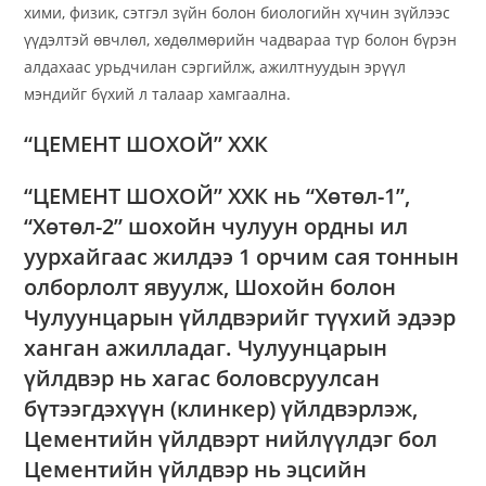
хими, физик, сэтгэл зүйн болон биологийн хүчин зүйлээс
үүдэлтэй өвчлөл, хөдөлмөрийн чадвараа түр болон бүрэн
алдахаас урьдчилан сэргийлж, ажилтнуудын эрүүл
мэндийг бүхий л талаар хамгаална.
“ЦЕМЕНТ ШОХОЙ” ХХК
“ЦЕМЕНТ ШОХОЙ” ХХК нь “Хөтөл-1”,
“Хөтөл-2” шохойн чулуун ордны ил
уурхайгаас жилдээ 1 орчим сая тоннын
олборлолт явуулж, Шохойн болон
Чулуунцарын үйлдвэрийг түүхий эдээр
ханган ажилладаг. Чулуунцарын
үйлдвэр нь хагас боловсруулсан
бүтээгдэхүүн (клинкер) үйлдвэрлэж,
Цементийн үйлдвэрт нийлүүлдэг бол
Цементийн үйлдвэр нь эцсийн