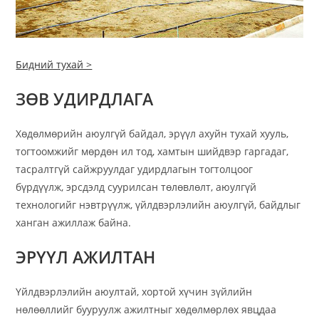
Бидний тухай >
ЗӨВ УДИРДЛАГА
Хөдөлмөрийн аюулгүй байдал, эрүүл ахуйн тухай хууль,
тогтоомжийг мөрдөн ил тод, хамтын шийдвэр гаргадаг,
тасралтгүй сайжруулдаг удирдлагын тогтолцоог
бүрдүүлж, эрсдэлд суурилсан төлөвлөлт, аюулгүй
технологийг нэвтрүүлж, үйлдвэрлэлийн аюулгүй, байдлыг
ханган ажиллаж байна.
ЭРҮҮЛ АЖИЛТАН
Үйлдвэрлэлийн аюултай, хортой хүчин зүйлийн
нөлөөллийг бууруулж ажилтныг хөдөлмөрлөх явцдаа