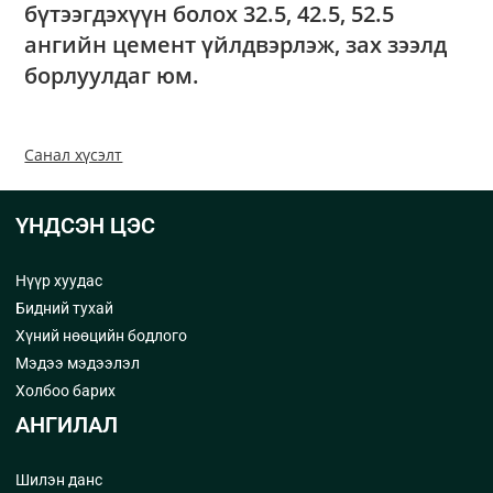
бүтээгдэхүүн болох 32.5, 42.5, 52.5
ангийн цемент үйлдвэрлэж, зах зээлд
борлуулдаг юм.
Санал хүсэлт
ҮНДСЭН ЦЭС
Нүүр хуудас
Бидний тухай
Хүний нөөцийн бодлого
Мэдээ мэдээлэл
Холбоо барих
АНГИЛАЛ
Шилэн данс