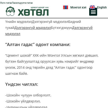
Лого татах
Танилцуулга татах
Монгол хэл
English
ҮЙЛДВЭРЧНИЙ ЭВЛЭЛИЙН XОРОО
АВЛИГЫН ЭСРЭГ ҮЙЛ АЖИЛЛАГАА
Үнийн мэдээлэлДэлгэрэнгүй мэдээлэлБидний
тухай
Дэлгэрэнгүй мэдээлэл
Бүтээгдэхүүн
Дэлгэрэнгүй
мэдээлэл
“Алтан гадас” одонт компани:
“Цемент шохой” ХХК-ийн Монгол Улсын хөгжил дэвшил,
бүтээн байгуулалтад оруулсан хувь нэмрийг өндрөөр
үнэлж, 2014 онд төрийн дээд “Алтан гадас” одонгоор
шагнаж байв.
Үндсэн чиглэл:
-Шохойн чулуун олборлолт,
-Шохойн үйлдвэрлэл,
-Чулуунцрын үйлдвэрлэл,