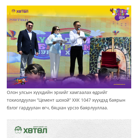
Олон улсын хүүхдийн эрхийг хамгаалах өдрийг
тохиолдуулан “Цемент шохой” ХХК 1047 хүүхдэд баярын
бэлэг гардуулан өгч, бяцхан үрсээ баярлууллаа.