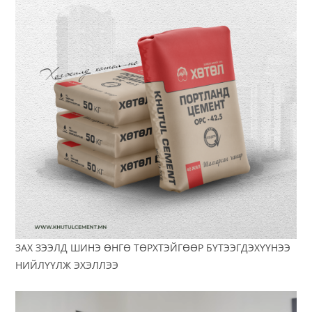
ЗАХ ЗЭЭЛД ШИНЭ ӨНГӨ ТӨРХТЭЙГӨӨР БҮТЭЭГДЭХҮҮНЭЭ
НИЙЛҮҮЛЖ ЭХЭЛЛЭЭ