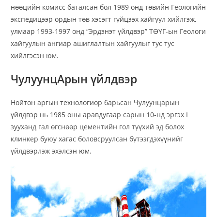
нөөцийн комисс баталсан бол 1989 онд төвийн Геологийн
экспедицээр ордын төв хэсэгт гүйцээх хайгуул хийлгэж,
улмаар 1993-1997 онд “Эрдэнэт үйлдвэр” ТӨҮГ-ын Геологи
хайгуулын ангиар ашиглалтын хайгуулыг тус тус
хийлгэсэн юм.
ЧулуунцАрын үйлдвэр
Нойтон аргын технологиор барьсан Чулуунцарын
үйлдвэр нь 1985 оны аравдугаар сарын 10-нд эргэх I
зууханд гал өгснөөр цементийн гол түүхий эд болох
клинкер буюу хагас боловсруулсан бүтээгдэхүүнийг
үйлдвэрлэж эхэлсэн юм.