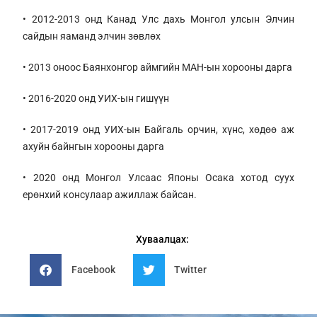
• 2012-2013 онд Канад Улс дахь Монгол улсын Элчин
сайдын яаманд элчин зөвлөх
• 2013 оноос Баянхонгор аймгийн МАН-ын хорооны дарга
• 2016-2020 онд УИХ-ын гишүүн
• 2017-2019 онд УИХ-ын Байгаль орчин, хүнс, хөдөө аж
ахуйн байнгын хорооны дарга
• 2020 онд Монгол Улсаас Японы Осака хотод суух
ерөнхий консулаар ажиллаж байсан.
Хуваалцах:
Facebook
Twitter