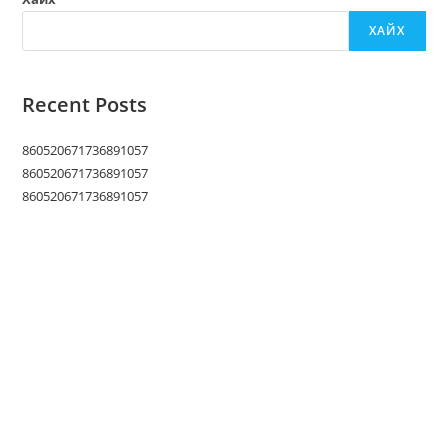
ХАЙХ
Recent Posts
860520671736891057
860520671736891057
860520671736891057
(гарчиг байхгүй)
МОНГОЛ УЛСЫН БАРИЛГЫН САЛБАРТ ОЛОН ЖИЛ ҮР
БҮТЭЭЛТЭЙ АЖИЛЛАЖ, АМЖИЛТ БҮТЭЭЛ ГАРГАСАН “ЦЕМЕНТ
ШОХОЙ” ХХК-ИЙН АЖИЛТНУУД ТӨРИЙН ДЭЭД ОДОН
МЕДАЛИАР ШАГНАГДЛАА.
Recent Comments
Үзүүлэх сэтгэгдэл алга.