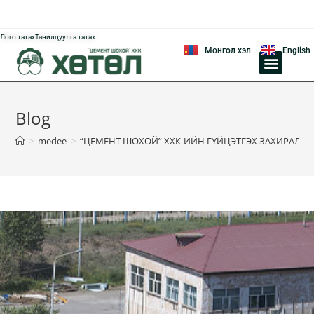
Лого татах
Танилцуулга татах
Монгол хэл
English
ҮЙЛДВЭРЧНИЙ ЭВЛЭЛИЙН XОРОО
АВЛИГЫН ЭСРЭГ ҮЙЛ АЖИЛЛАГАА
Blog
>
medee
>
“ЦЕМЕНТ ШОХОЙ” ХХК-ИЙН ГҮЙЦЭТГЭХ ЗАХИРАЛ Л.