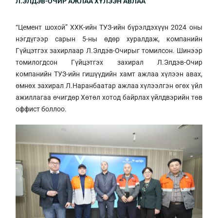
Л.ЭЛДЭВ-ОЧИР АЖЛАА ХҮЛЭЭН АВЛАА
“Цемент шохой” ХХК-ийн ТУЗ-ийн бүрэлдэхүүн 2024 оны
нэгдүгээр сарын 5-ны өдөр хуралдаж, компанийн
Гүйцэтгэх захирлаар Л.Элдэв-Очирыг томилсон. Шинээр
томилогдсон Гүйцэтгэх захирал Л.Элдэв-Очир
компанийн ТУЗ-ийн гишүүдийн хамт ажлаа хүлээн авах,
өмнөх захирал Л.Наранбаатар ажлаа хүлээлгэн өгөх үйл
ажиллагаа өчигдөр Хөтөл хотод байрлах үйлдвэрийн төв
оффист боллоо.