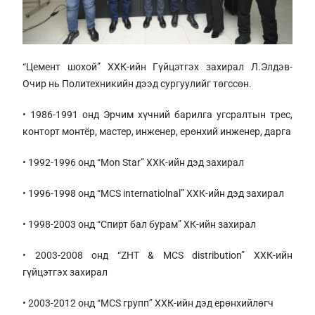
“Цемент шохой” ХХК-ийн Гүйцэтгэх захирал
Л.Элдэв-
Очир нь Политехникийн дээд сургуулийг төгссөн.
• 1986-1991 онд Эрчим хүчний барилга угсралтын трес,
конторт монтёр, мастер, инженер, ерөнхий инженер, дарга
• 1992-1996 онд “Моn Star” ХХК-ийн дэд захирал
• 1996-1998 онд “MCS internatiolnal” ХХК-ийн дэд захирал
• 1998-2003 онд “Спирт бал бурам” ХК-ийн захирал
• 2003-2008 онд “ZHT & MCS distribution” ХХК-ийн
гүйцэтгэх захирал
• 2003-2012 онд “MCS групп” ХХК-ийн дэд ерөнхийлөгч