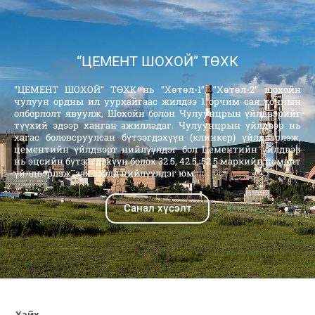
“ЦЕМЕНТ ШОХОЙ” ТӨХК
“ЦЕМЕНТ ШОХОЙ” ТӨХК нь “Хөтөл-1”, “Хөтөл-2” шохойн
чулуун ордны ил уурхайгаас жилдээ 1 орчим сая тоннын
олборлолт явуулж, Шохойн болон Чулуунцрын үйлдвэрийг
түүхий эдээр ханган ажилладаг. Чулуунцрын үйлдвэр нь
хагас боловсруулсан бүтээгдэхүүн (клинкер) үйлдвэрлэж,
цементийн үйлдвэрт нийлүүлдэг бол Цементийн үйлдвэр
нь эцсийн бүтээгдэхүүн болох 32.5, 42.5, 52.5 маркийн цемент
үйлдвэрлэж, зах зээлд нийлүүлдэг юм.
Санал хүсэлт
Хайх