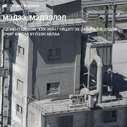
/ Мэдээ, Мэдээлэл
МЭДЭЭ, МЭДЭЭЛЭЛ
“ЦЕМЕНТ ШОХОЙ” ХХК-ИЙН ГҮЙЦЭТГЭХ ЗАХИРАЛ Л.ЭЛДЭВ-
ОЧИР АЖЛАА ХҮЛЭЭН АВЛАА