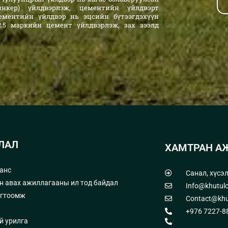
линкер) үйлдвэрлэж, цементийн үйлдвэрт
ементийн үйлдвэр нь эцсийн бүтээгдэхүүн
 52.5 маркийн цемент үйлдвэрлэж, зах зээлд
ЛАЛ
ХАМТРАН А
анс
Санал, хүсэ
н авах ажиллагааны ил тод байдал
Info@khutul
огтоомж
Contact@khu
+976 7227-8
й урилга