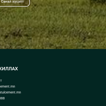
Санал хүсэлт
ЖИЛЛАХ
лт
cement.mn
tulcement.mn
888