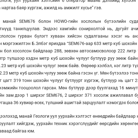
еологи, уул уурхайн хэлтсийн 6 оператор маань дэлхийд хүлээ
а нартаа баяр хүргэж, ажилд нь амжилт хүсье” гэв.
 манай SEM676 болон HOWO-гийн хослолын бүтээлийн суда
тнүүд танилцуулав. Эндээс хамгийн сонирхолтой нь, дугуйт ач
слолсон гурван бүлэгт хуваан хийсэн судалгааны хэсэг нь ан
 мэргэжилтэн Б.Элбэг ярихдаа “SEM676-аар 633 метр куб шохойн 
н бол хосолсон байдлаар 288, зөвхөн автосамосволоор 222 литр
итр түлшээр хэдэн метр куб шохойн чулууг бутлуур руу зөөж байна
.23 метр куб шохойн чулууг зөөж байв. Өөрөөр хэлбэл, нэг литр т
2.23 метр куб шохойн чулуу зөөж байна гэсэн үг. Мөн бүтээлээ то
г цагт 319 тонн шохойн чулууг бутлуурт хүргэж, бутлуур нь цагт 
ээмжийн тооцоолол гарсан. Мөн бутлуур дээр буулгахад 16 мину
йн зам дээр 1 ширхэг SEM676, 2 ширхэг 371 хосолж ажиллавал бу
угацаа 36 хувиар өсөх, түлшний ашигтай зарцуулалт нэмэгдэх боло
элэхэд, манай Геологи уул уурхайн хэлтэст өнөөдрийн байдлаар 
руулалт хийгдэж, уурхайн техник хэрэгслүүдийг өөрсдийн хөрөнгөө
аваад байгаа юм.