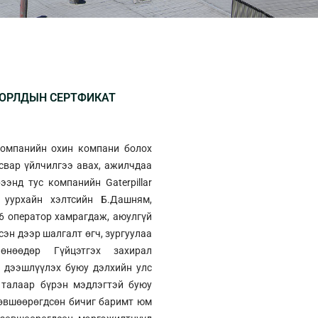
ВОРЛДЫН СЕРТФИКАТ
 компанийн охин компани болох
асвар үйлчилгээ авах, ажилчдаа
энд тус компанийн Gaterpillar
 уурхайн хэлтсийн Б.Дашням,
 6 оператор хамрагдаж, аюулгүй
эн дээр шалгалт өгч, зургуулаа
өнөөдөр Гүйцэтгэх захирал
л дээшлүүлэх буюу дэлхийн улс
 талаар бүрэн мэдлэгтэй буюу
зөвшөөрөгдсөн бичиг баримт юм