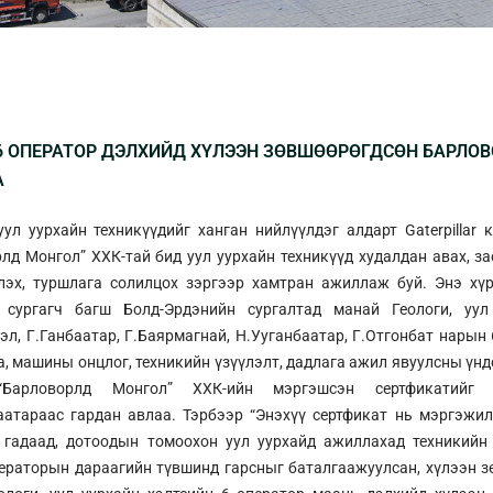
6 ОПЕРАТОР ДЭЛХИЙД ХҮЛЭЭН ЗӨВШӨӨРӨГДСӨН БАРЛО
А
ул уурхайн техникүүдийг ханган нийлүүлдэг алдарт Gaterpillar
лд Монгол” ХХК-тай бид уул уурхайн техникүүд худалдан авах, з
эх, туршлага солилцох зэргээр хамтран ажиллаж буй. Энэ хүрэ
 сургагч багш Болд-Эрдэнийн сургалтад манай Геологи, уул
эл, Г.Ганбаатар, Г.Баярмагнай, Н.Ууганбаатар, Г.Отгонбат нарын
, машины онцлог, техникийн үзүүлэлт, дадлага ажил явуулсны үндс
“Барловорлд Монгол” ХХК-ийн мэргэшсэн сертфикатийг 
аатараас гардан авлаа. Тэрбээр “Энэхүү сертфикат нь мэргэжи
 гадаад, дотоодын томоохон уул уурхайд ажиллахад техникийн
ераторын дараагийн түвшинд гарсныг баталгаажуулсан, хүлээн 