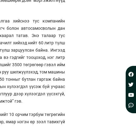
н зөвшөөрөгдсөн мэргэжилтнүүд
лгаа хийснээ тус компанийн
игч болон автосамосволын дан
хаарал татав. Энэ талаар тус
ачилт хийхэд нийт 60 литр түлш
 түлш зарцуулсан байна. Ингээд
 вэ гэдгийг тооцоход, нэг литр
үлшийг 3500 төгрөгөөр гэвэл ийм
нн руу шилжүүлэхэд, том машины
250 тонныг бутлан гаргаж байна
тын хүлээгдэл үүсэж буй учраас
тлуур дээр хүлээгдэл үүсэхгүй,
мжтой” гэв.
нийт 10 орчим тэрбум төгрөгийн
р, ямар нэгэн өр зээл тавихгүй