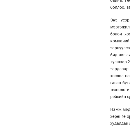
байна. Г
боллоо. Т
Энэ үеэр
мэргэжил
болон хо
компанийн
зарцуулса
бид нэг л
түлшээр 2
зардлаар 
хослол нэ
гэсэн бүт
технологи
рейсийн х
Нэмж мэдэ
хөрөнгө о
худалдан 