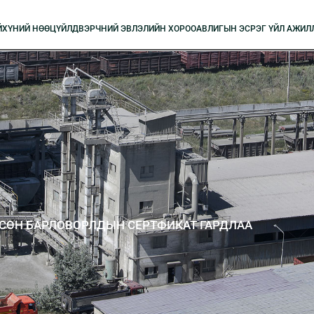
Й
XҮНИЙ НӨӨЦ
ҮЙЛДВЭРЧНИЙ ЭВЛЭЛИЙН XОРОО
АВЛИГЫН ЭСРЭГ ҮЙЛ АЖИЛ
СӨН БАРЛОВОРЛДЫН СЕРТФИКАТ ГАРДЛАА