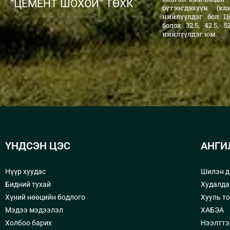
“ЦЕМЕНТ ШОХОЙ” ТӨХК
бүтээгдэхүүн (к
нийлүүлдэг бол Ц
болох 32.5, 42.5,
нийлүүлдэг юм.
ҮНДСЭН ЦЭС
АНГИ
Нүүр хуудас
Шилэн д
Бидний тухай
Худалда
Хүний нөөцийн бодлого
Хууль т
Мэдээ мэдээлэл
ХАБЭА
Холбоо барих
Нээлттэ