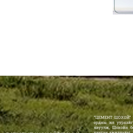
“ЦЕМЕНТ ШОХОЙ” Т
ордны ил уурхайг
явуулж, Шохойн б
ханган ажилладаг.