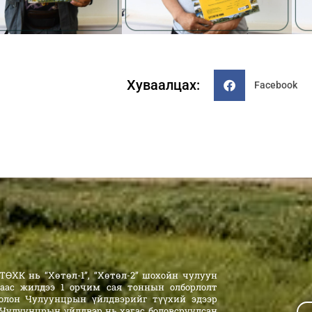
Хуваалцах:
Facebook
ӨХК нь “Хөтөл-1”, “Хөтөл-2” шохойн чулуун
аас жилдээ 1 орчим сая тоннын олборлолт
олон Чулуунцрын үйлдвэрийг түүхий эдээр
 Чулуунцрын үйлдвэр нь хагас боловсруулсан