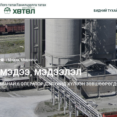
Лого татах
Танилцуулга татах
БИДНИЙ ТУXА
/ Мэдээ, Мэдээлэл
МЭДЭЭ, МЭДЭЭЛЭЛ
МАНАЙ 6 ОПЕРАТОР ДЭЛХИЙД ХҮЛЭЭН ЗӨВШӨӨРӨГД