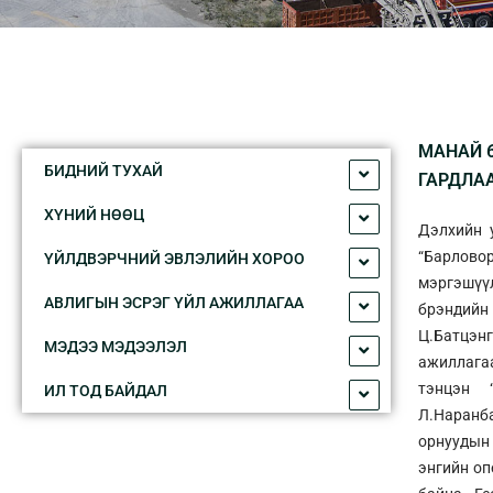
МАНАЙ 
БИДНИЙ ТУXАЙ
ГАРДЛА
XҮНИЙ НӨӨЦ
Дэлхийн у
“Барловор
ҮЙЛДВЭРЧНИЙ ЭВЛЭЛИЙН XОРОО
мэргэшүүл
АВЛИГЫН ЭСРЭГ ҮЙЛ АЖИЛЛАГАА
брэндийн
Ц.Батцэнг
МЭДЭЭ МЭДЭЭЛЭЛ
ажиллагаа
тэнцэн 
ИЛ ТОД БАЙДАЛ
Л.Наранб
орнуудын
энгийн оп