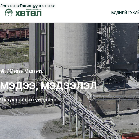
Лого татах
Танилцуулга татах
БИДНИЙ ТУXА
/ Мэдээ, Мэдээлэл
МЭДЭЭ, МЭДЭЭЛЭЛ
Чулуунцарын үйлдвэр