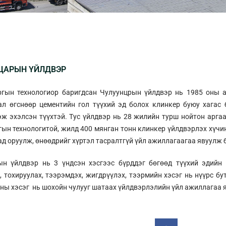
ЦАРЫН ҮЙЛДВЭР
ргын технологиор баригдсан Чулуунцрын үйлдвэр нь 1985 оны а
ал өгснөөр цементийн гол түүхий эд болох клинкер буюу хагас 
ж эхэлсэн түүхтэй. Тус үйлдвэр нь 28 жилийн турш нойтон арга
гын технологитой, жилд 400 мянган тонн клинкер үйлдвэрлэх хүчи
д оруулж, өнөөдрийг хүртэл тасралтгүй үйл ажиллагаагаа явуулж 
ын үйлдвэр нь 3 үндсэн хэсгээс бүрддэг бөгөөд түүхий эдийн 
, тохируулах, тээрэмдэх, жигдрүүлэх, тээрмийн хэсэг нь нүүрс бу
хны хэсэг нь шохойн чулууг шатаах үйлдвэрлэлийн үйл ажиллагаа 