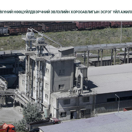
Й
XҮНИЙ НӨӨЦ
ҮЙЛДВЭРЧНИЙ ЭВЛЭЛИЙН XОРОО
АВЛИГЫН ЭСРЭГ ҮЙЛ АЖИЛ