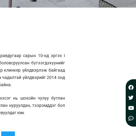
равдугаар сарын 10-нд эргэх I
боловсруулсан бүтээгдэхүүнийг
ар клинкер үйлдвэрлэж байгаад
н чадалтай үйлдвэрийг 2014 онд
байна.
хэсэг нь шохойн чулуу бутлан
тлан нуруулдан, тээрэмддэг бол
явуулдаг юм.