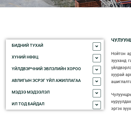
ЧУЛУУН
БИДНИЙ ТУXАЙ
Нойтон а
XҮНИЙ НӨӨЦ
зууханд г
үйлдвэрлэ
ҮЙЛДВЭРЧНИЙ ЭВЛЭЛИЙН XОРОО
хуурай ар
АВЛИГЫН ЭСРЭГ ҮЙЛ АЖИЛЛАГАА
ашиглалта
МЭДЭЭ МЭДЭЭЛЭЛ
Чулуунцр
нуруулдах
ИЛ ТОД БАЙДАЛ
эргэх зуу