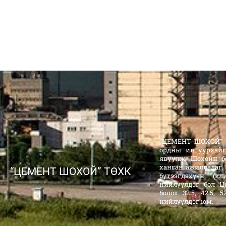
“ЦЕМЕНТ ШОХОЙ” Т
ордны ил уурхайг
явуулж, Шохойн б
ханган ажилладаг.
“ЦЕМЕНТ ШОХОЙ” ТӨХК
бүтээгдэхүүн (к
нийлүүлдэг бол Ц
болох 32.5, 42.5,
нийлүүлдэг юм.