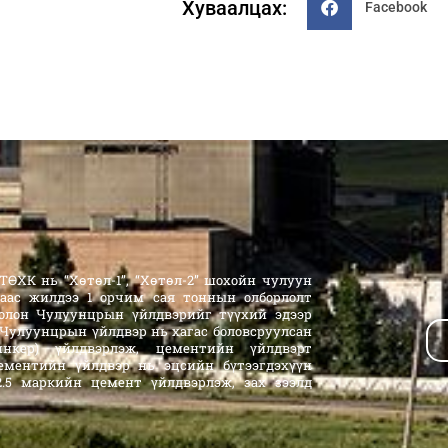
Хуваалцах:
Facebook
ӨХК нь “Хөтөл-1”, “Хөтөл-2” шохойн чулуун
аас жилдээ 1 орчим сая тоннын олборлолт
олон Чулуунцрын үйлдвэрийг түүхий эдээр
 Чулуунцрын үйлдвэр нь хагас боловсруулсан
линкер) үйлдвэрлэж, цементийн үйлдвэрт
ементийн үйлдвэр нь эцсийн бүтээгдэхүүн
 52.5 маркийн цемент үйлдвэрлэж, зах зээлд