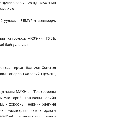
нэгдүгээр сарын 28-нд МАХН-ын
гаж байв.
йгуулахыг ББМҮЯ-д зөвшөөрч,
ний тогтоолоор МХЗЭ-ийн ГХББ,
аб байгуулагдав.
лөвхаан ирсэн бол мөн Хөвсгөл
гээлт өвөрлөн Хөиөлийн цемент,
 цуглаанд МАХН-ын Төв хорооны
ны улс төрийн товчооны нарийн
амын хорооны I нарийн бичгийн
алын үйлдвэрийн яамны орлогч
 ММС-ийн удирдах газрын дарга