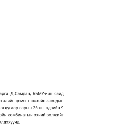
арга Д.Самдан, ББМҮ-ийн сайд
Хөтөлийн цемент шохойн заводын
нэгдүгээр сарын 26-ны өдрийн 9
хойн комбинатын эхний ээлжийг
элдэхүүнд,