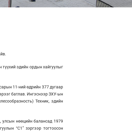
йв.
 түүхий эдийн ордын хайгуулыг
арын 11-ний өдрийн 377 дугаар
гэрээг батлав. Ингэснээр ЗХУ-ын
лесообразность) Техник, эдийн
, улсын нөөцийн балансад 1979
гуулын “С1” зэргээр тогтоосон