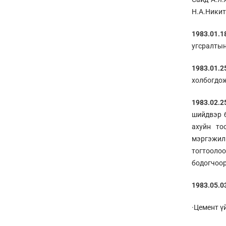
Н.А.Никит
1983.01.1
угсралтын
1983.01.
холбогдож
1983.02.
шийдвэр б
ахуйн то
мэргэжил 
тогтооло
бодогчоор
1983.05.0
·Цемент ү