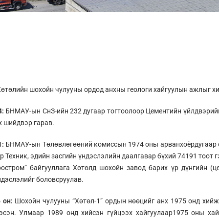
өтөлийн шохойн чулууны ордод анхны геологи хайгуулын ажлыг хи
4:
БНМАУ-ын СнЗ-ийн 232 дугаар тогтоолоор Цементийн үйлдвэрийн
х шийдвэр гарав.
1:
БНМАУ-ын Төлөвлөгөөний комиссын 1974 оны арванхоёрдугаар с
р Техник, эдийн засгийн үндэслэлийн даалгавар бүхий 74191 тоот 
остром” байгууллага Хөтөлд шохойн завод барих үр дүнгийн (це
ндэслэлийг боловсруулав.
6 он:
Шохойн чулууны “Хөтөл-1” ордын нөөцийг анх 1975 онд хийж
эсэн. Улмаар 1989 онд хийсэн гүйцээх хайгуулаар1975 оны хай