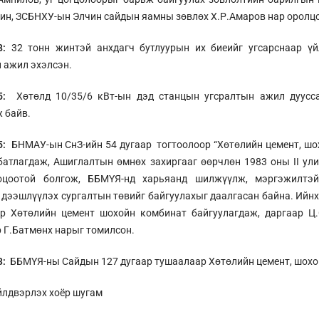
ин, ЗСБНХУ-ын Элчин сайдын яамны зөвлөх Х.Р.Амаров нар оролц
8:
32 тонн жинтэй анхдагч бутлуурын их биеийг угсарснаар ү
 ажил эхэлсэн.
25:
Хөтөлд 10/35/6 кВт-ын дэд станцын угсралтын ажил дуусс
 байв.
25:
БНМАУ-ын СнЗ-ийн 54 дугаар тогтоолоор “Хөтөлийн цемент, шо
атлагдаж, Ашиглалтын өмнөх захиргааг өөрчлөн 1983 оны II ули
оцоотой болгож, ББМҮЯ-нд харьяанд шилжүүлж, мэргэжилтэ
дээшлүүлэх сургалтын төвийг байгуулахыг даалгасан байна. Ийн
ор Хөтөлийн цемент шохойн комбинат байгуулагдаж, даргаар Ц.
 Г.Батмөнх нарыг томилсон.
3:
ББМҮЯ-ны Сайдын 127 дугаар тушаалаар Хөтөлийн цемент, шохо
йлдвэрлэх хоёр шугам