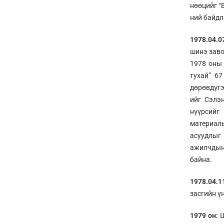
нөөцийг “
ний байдл
1978.04.0
шинэ заво
1978 оны 
тухай” 67
дөрөвдүгэ
ийг Сэлэ
нүүрсийг
материал
асуудлыг
ажилчдын 
байна.
1978.04.1
засгийн ү
1979 он:
Ш