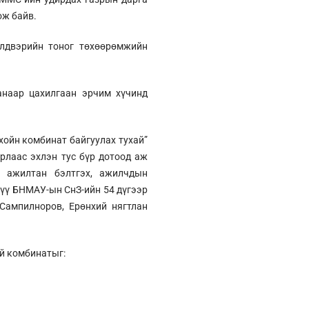
ож байв.
йлдвэрийн тоног төхөөрөмжийн
анаар цахилгаан эрчим хүчинд
хойн комбинат байгуулах тухай”
рлаас эхлэн тус бүр дотоод аж
й ажилтан бэлтгэх, ажилчдын
хүү БНМАУ-ын СнЗ-ийн 54 дүгээр
Сампилноров, Ерөнхий нягтлан
й комбинатыг: