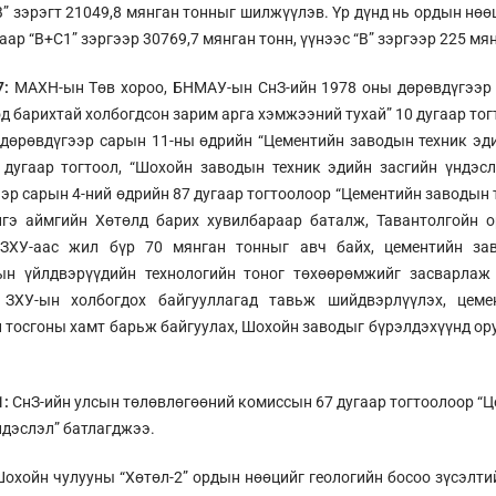
В” зэрэгт 21049,8 мянган тонныг шилжүүлэв. Үр дүнд нь ордын нөө
аар “В+С1” зэргээр 30769,7 мянган тонн, үүнээс “В” зэргээр 225 мя
7:
МАХН-ын Төв хороо, БНМАУ-ын СнЗ-ийн 1978 оны дөрөвдүгээр
д барихтай холбогдсон зарим арга хэмжээний тухай” 10 дугаар то
дөрөвдүгээр сарын 11-ны өдрийн “Цементийн заводын техник эди
 дугаар тогтоол, “Шохойн заводын техник эдийн засгийн үндэсл
эр сарын 4-ний өдрийн 87 дугаар тогтоолоор “Цементийн заводын т
нгэ аймгийн Хөтөлд барих хувилбараар баталж, Тавантолгойн о
 ЗХУ-аас жил бүр 70 мянган тонныг авч байх, цементийн за
ын үйлдвэрүүдийн технологийн тоног төхөөрөмжийг засварлаж 
 ЗХУ-ын холбогдох байгууллагад тавьж шийдвэрлүүлэх, цем
тосгоны хамт барьж байгуулах, Шохойн заводыг бүрэлдэхүүнд ору
1:
СнЗ-ийн улсын төлөвлөгөөний комиссын 67 дугаар тогтоолоор “
ндэслэл” батлагджээ.
охойн чулууны “Хөтөл-2” ордын нөөцийг геологийн босоо зүсэлти