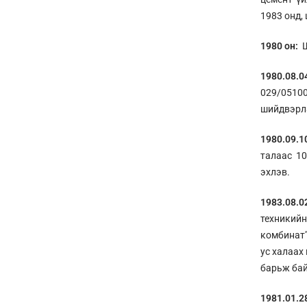
1983 онд,
1980 он:
Ш
1980.08.
029/05100
шийдвэрл
1980.09.1
талаас 1
эхлэв.
1983.08.0
техникийн
комбинат”
ус халаах
барьж бай
1981.01.2