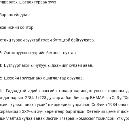
лдвэрлэх, шатаах гурван зуух
борлох үйлдвэр
еханикийн контор
станц гурван зуухтай гэсэн бүтэцтэй байгуулжээ.
7:
Эргэх зуухны суурийн бетоныг цутгав.
8:
Бутлуурт анхны чулууны дээжийг хүлээн авав.
2:
Шохойн I зуухыг анх ашиглалтад оруулав.
1:
Гадаадтай эдийн засгийн талаар харилцах улсын хорооны д
ндог нарын 2/84, 1/223 дугаар албан бичгээр БНМАУ-ын СнЗ-д “
жийг хүлээн авах тухай” шийдвэрийг үндэслэн СнЗ-ийн 1984 оны 
хирамжаар ЗХУ-ын хүч хөрөнгөөр баригдсан Хөтөлийн цемент шо
шиглалтад хүлээн авах Засгийн газрын комиссыг томилсон. Уг бүр