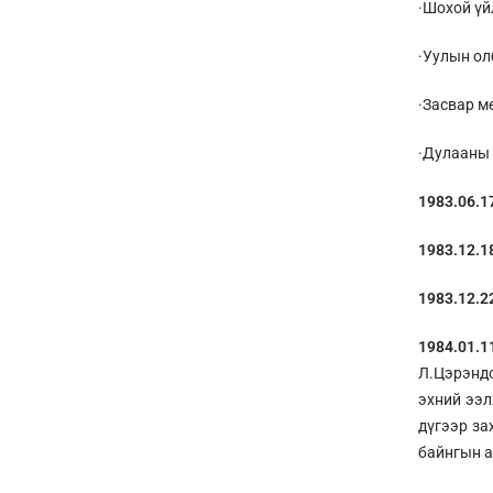
·Шохой үй
·Уулын ол
·Засвар м
·Дулааны 
1983.06.1
1983.12.1
1983.12.2
1984.01.1
Л.Цэрэндо
эхний ээл
дүгээр за
байнгын а