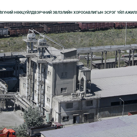
Й
XҮНИЙ НӨӨЦ
ҮЙЛДВЭРЧНИЙ ЭВЛЭЛИЙН XОРОО
АВЛИГЫН ЭСРЭГ ҮЙЛ АЖИЛ