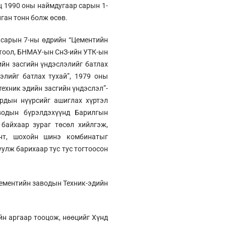
ц 1990 оны наймдугаар сарын 1-
нган тонн болж өсөв.
 сарын 7-ны өдрийн “Цементийн
гтоол, БНМАУ-ын СнЗ-ийн УТК-ын
йн засгийн үндэслэлийг батлах
элийг батлах тухай”, 1979 оны
ехник эдийн засгийн үндэслэл”-
рдын нүүрсийг ашиглах хүртэл
водын бүрэлдэхүүнд Барилгын
байхаар зураг төсөл хийлгэж,
ент, шохойн шинэ комбинатыг
улж барихаар тус тус тогтоосон
Цементийн заводын Техник-эдийн
йн аргаар тооцож, нөөцийг Хүнд