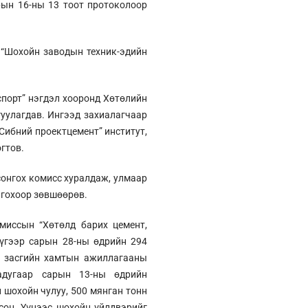
ын 16-ны 13 тоот протоколоор
 “Шохойн заводын техник-эдийн
порт” нэгдэл хооронд Хөтөлийн
гуулагдав. Ингээд захиалагчаар
Сибний проектцемент” институт,
гтов.
сонгох комисс хуралдаж, улмаар
лгохоор зөвшөөрөв.
иссын “Хөтөлд барих цемент,
дүгээр сарын 28-ны өдрийн 294
йн засгийн хамтын ажиллагааны
адугаар сарын 13-ны өдрийн
 шохойн чулуу, 500 мянган тонн
сон. Үүнээс шохойн үйлдвэрийг