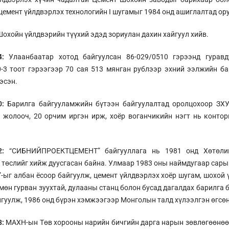
 цемент үйлдвэрлэх технологийн I шугамыг 1984 онд ашиглалтад ору
охойн үйлдвэрийн түүхий эдэд зориулан дахин хайгуул хийв.
04:
Улаанбаатар хотод байгуулсан 86-029/0510 гэрээнд гурав
-3 тоот гэрээгээр 70 сая 513 мянган рублээр эхний ээлжийн б
эсэн.
0:
Барилга байгууламжийн бүтээн байгуулалтад оролцохоор ЗХУ
0 жолооч, 20 орчим иргэн ирж, хоёр воганчикийн нэгт нь конт
2:
“СИБНИЙПРОЕКТЦЕМЕНТ” байгууллага нь 1981 онд Хөтөлий
 төслийг хийж дуусгасан байна. Улмаар 1983 оны наймдугаар сары
-ыг албан ёсоор байгуулж, цемент үйлдвэрлэх хоёр шугам, шохой ү
 мөн гурван зуухтай, дулааны станц болон бусад дагалдах барилга
гуулж, 1986 онд бүрэн хэмжээгээр Монголын талд хүлээлгэн өгсөн
8:
МАХН-ын Төв хорооны нарийн бичгийн дарга нарын зөвлөгөөнөөс