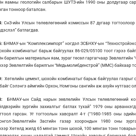
йн яамны геологийн салбарын ШУТЗ-ийн 1990 оны долдугаар сар
нган тонноор баталсан.
4:
СнЗ-ийн Улсын төлөвлөгөөний комиссын 87 дугаар тогтоолоор
ндэслэл” батлагдав.
6:
БНМАУ-ын “Комплексимпорт” нэгдэл ЗСБНХУ-ын “Техностройэкс
охойн комбинатыг барьж байгуулах 86-029/05100 тоот гэрээ бай
н барилгын материалын яам, зураг төсөл гаргагчаар Зөвлөлтийн “
чээр Зөвлөлтийн барилгын “Медьмолибденстрой” (ММС) байхаар то
19:
Хөтөлийн цемент, шохойн комбинатыг барьж байгуулах газрыг 
лбайг Сэлэнгэ аймгийн Орхон, Номгоны сангийн аж ахуйн нутгаас о
28:
БНМАУ-ын Сайд нарын зөвлөлийн Улсын төлөвлөгөөний ком
йлдвэрийн зургийн захиалгыг батлах тухай” 1979 оны арваннэг
гтоол гарсан. Уг тогтоолын хавсралт 4-т (“1980-1985 оны эди
онгол-Зөвлөлтийн Засгийн газар хоорондын 1980 оны зург
ээр Хөтөлд жилд 65 мянган тонн шохой, 100 мянган тонн товарын
йлдвэрлэх хүчин чадалтай Цемент Шохойн заводыг барихаар бол