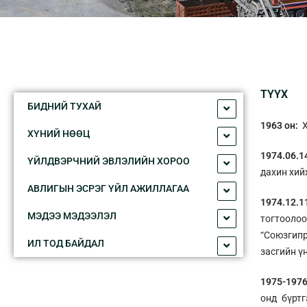
ТҮҮХ
БИДНИЙ ТУXАЙ
1963 он:
Х
XҮНИЙ НӨӨЦ
1974.06.1
ҮЙЛДВЭРЧНИЙ ЭВЛЭЛИЙН XОРОО
дахин хий
АВЛИГЫН ЭСРЭГ ҮЙЛ АЖИЛЛАГАА
1974.12.1
МЭДЭЭ МЭДЭЭЛЭЛ
тогтоолоо
“Союзгипр
ИЛ ТОД БАЙДАЛ
засгийн ү
1975-197
онд бүртг