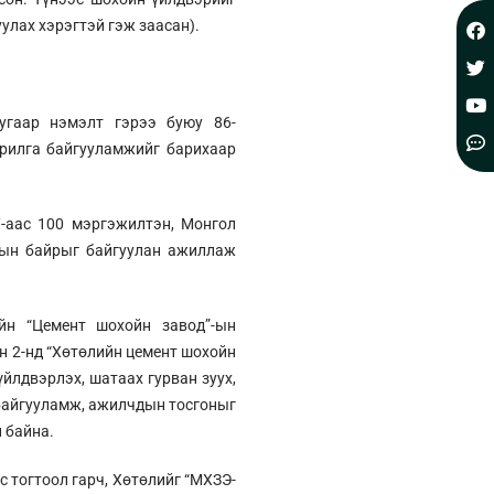
улах хэрэгтэй гэж заасан).
дугаар нэмэлт гэрээ буюу 86-
арилга байгууламжийг барихаар
-аас 100 мэргэжилтэн, Монгол
орын байрыг байгуулан ажиллаж
н “Цемент шохойн завод”-ын
н 2-нд “Хөтөлийн цемент шохойн
йлдвэрлэх, шатаах гурван зуух,
 байгууламж, ажилчдын тосгоныг
 байна.
 тогтоол гарч, Хөтөлийг “МХЗЭ-