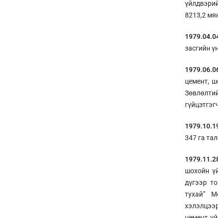
үйлдвэри
8213,2 мя
1979.04.0
засгийн ү
1979.06.0
цемент, ш
Зөвлөлтий
гүйцэтгэг
1979.10.
347 га та
1979.11.
шохойн ү
дүгээр то
тухай” М
хэлэлцээр
цемент ү