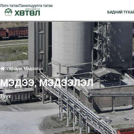
Лого татах
Танилцуулга татах
БИДНИЙ ТУXА
/ Мэдээ, Мэдээлэл
МЭДЭЭ, МЭДЭЭЛЭЛ
Түүх