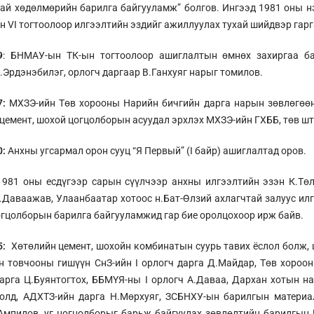
ай хөдөлмөрийн барилга байгууламж” болгов. Ингээд 1981 оны 
йн VI тогтоолоор илгээлтийн эздийг ажиллуулах тухай шийдвэр гар
9
: БНМАУ-ын ТК-ын тогтоолоор ашиглалтын өмнөх захиргаа ба
.Эрдэнэбилэг, орлогч даргаар В.Ганхуяг нарыг томилов.
7:
МХЗЭ-ийн Төв хорооны Нарийн бичгийн дарга нарын зөвлөгөө
цемент, шохой цогцолборын асуудал эрхлэх МХЗЭ-ийн ГХББ, төв шт
0:
Анхны угсармал орон сууц “Я Первый” (I байр) ашиглалтад оров.
981 оны есдүгээр сарын сүүлчээр анхны илгээлтийн эзэн К.Тө
.Даваажав, Улаанбаатар хотоос н.Бат-Өлзий ахлагчтай залуус ил
гцолборын барилга байгууламжид гар бие оролцохоор ирж байв.
5:
Хөтөлийн цемент, шохойн комбинатын суурь тавих ёслол болж,
н товчооны гишүүн СнЗ-ийн I орлогч дарга Д.Майдар, Төв хороо
арга Ц.Буянтогтох, ББМҮЯ-ны I орлогч А.Даваа, Дархан хотын н
Болд, АДХТЗ-ийн дарга Н.Мөрхуяг, ЗСБНХУ-ын барилгын матери
Ампилов, уг цогцолборыг барьж байгуулах зөвлөлтийн барилгын