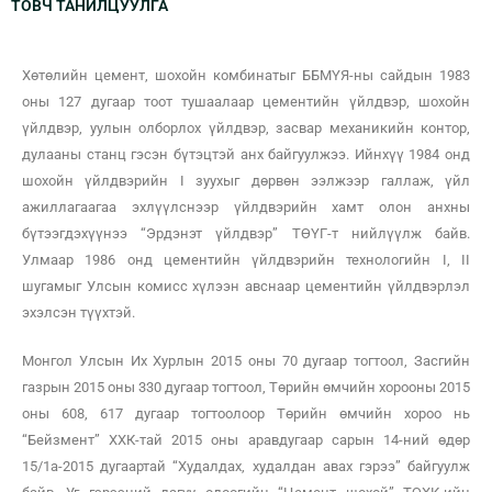
ТОВЧ ТАНИЛЦУУЛГА
Хөтөлийн цемент, шохойн комбинатыг ББМҮЯ-ны сайдын 1983
оны 127 дугаар тоот тушаалаар цементийн үйлдвэр, шохойн
үйлдвэр, уулын олборлох үйлдвэр, засвар механикийн контор,
дулааны станц гэсэн бүтэцтэй анх байгуулжээ. Ийнхүү 1984 онд
шохойн үйлдвэрийн I зуухыг дөрвөн ээлжээр галлаж, үйл
ажиллагаагаа эхлүүлснээр үйлдвэрийн хамт олон анхны
бүтээгдэхүүнээ “Эрдэнэт үйлдвэр” ТӨҮГ-т нийлүүлж байв.
Улмаар 1986 онд цементийн үйлдвэрийн технологийн I, II
шугамыг Улсын комисс хүлээн авснаар цементийн үйлдвэрлэл
эхэлсэн түүхтэй.
Монгол Улсын Их Хурлын 2015 оны 70 дугаар тогтоол, Засгийн
газрын 2015 оны 330 дугаар тогтоол, Төрийн өмчийн хорооны 2015
оны 608, 617 дугаар тогтоолоор Төрийн өмчийн хороо нь
“Бейзмент” ХХК-тай 2015 оны аравдугаар сарын 14-ний өдөр
15/1а-2015 дугаартай “Худалдах, худалдан авах гэрээ” байгуулж