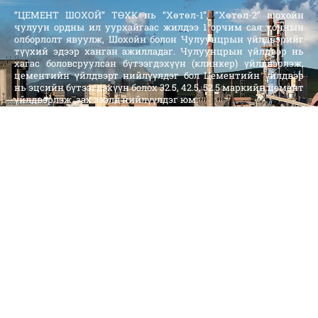
“ЦЕМЕНТ ШОХОЙ” ТӨХК нь “Хөтөл-1”, “Хөтөл-2” шохойн
чулуун ордны ил уурхайгаас жилдээ 1 орчим сая тоннын
олборлолт явуулж, Шохойн болон Чулуунцрын үйлдвэрийг
түүхий эдээр ханган ажилладаг. Чулуунцрын үйлдвэр нь
хагас боловсруулсан бүтээгдэхүүн (клинкер) үйлдвэрлэж,
цементийн үйлдвэрт нийлүүлдэг бол Цементийн үйлдвэр
нь эцсийн бүтээгдэхүүн болох 32.5, 42.5, 52.5 маркийн цемент
үйлдвэрлэж, зах зээлд нийлүүлдэг юм.
Санал хүсэлт
ҮНДСЭН ЦЭС
Нүүр хуудас
Бидний тухай
Хүний нөөцийн бодлого
Мэдээ мэдээлэл