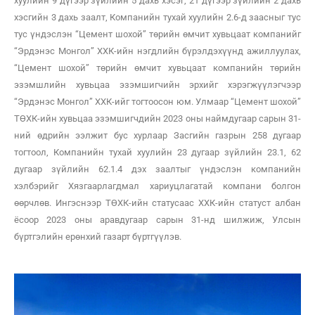
хуулийн 9 дүгээр зүйлийн 5 дахь хэсэг, 21 дүгээр зүйлийн 2 дахь
хэсгийн 3 дахь заалт, Компанийн тухай хуулийн 2.6-д заасныг тус
тус үндэслэн “Цемент шохой” төрийн өмчит хувьцаат компанийг
“Эрдэнэс Монгол” ХХК-ийн нэгдлийн бүрэлдэхүүнд ажиллуулах,
“Цемент шохой” төрийн өмчит хувьцаат компанийн төрийн
эзэмшлийн хувьцаа эзэмшигчийн эрхийг хэрэгжүүлэгчээр
“Эрдэнэс Монгол” ХХК-ийг тогтоосон юм. Улмаар “Цемент шохой”
ТӨХК-ийн хувьцаа эзэмшигчдийн 2023 оны наймдугаар сарын 31-
ний өдрийн ээлжит бус хурлаар Засгийн газрын 258 дугаар
тогтоол, Компанийн тухай хуулийн 23 дугаар зүйлийн 23.1, 62
дугаар зүйлийн 62.1.4 дэх заалтыг үндэслэн компанийн
хэлбэрийг Хязгаарлагдмал хариуцлагатай компани болгон
өөрчлөв. Ингэснээр ТӨХК-ийн статусаас ХХК-ийн статуст албан
ёсоор 2023 оны аравдугаар сарын 31-нд шилжиж, Улсын
бүртгэлийн ерөнхий газарт бүртгүүлэв.