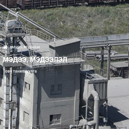
/ Мэдээ, Мэдээлэл
МЭДЭЭ, МЭДЭЭЛЭЛ
Товч танилцуулга