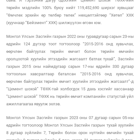
байв. Уг гэрээний дагуу одоогийн “Цемент шохой” ТӨХК-ийн
төрийн мэдлийн 100% буюу нийт 119,452,690 ширхэг хувьцааг
“Өмчлөх эрхийн өр төлбөр төлөх” нөхцөлтэйгөөр “Хөтөл” ХХК
(хуучнаар “Бейзмент” ХХК) шилжүүлэн өгсөн юм.
Монгол Улсын Засгийн газрын 2022 оны гуравдугаар сарын 23-ны
өдрийн 124 дүгээр тоот тогтоолоор “2015-2016 онд хувьчлах,
өөрчлөн байгуулах төрийн өмчит болон төрийн өмчийн
оролцоотой хуулийн этгээдийн жагсаалт батлах тухай”, Засгийн
газрын 2015 оны наймдугаар сарын 17-ны өдрийн 330 дугаар
тогтоолын хавсралтаар баталсан “2015-2016 онд хувьчлах,
өөрчлөн байгуулах төрийн өмчит хуулийн этгээдийн жагсаалт”-д
“Цемент шохой” ТӨХК-тай холбогдох 15 дахь хэсгийг хассанаар
“Цемент шохой” ТӨХК нь төрийн өмчит компанийн статустай үйл
ажиллагаагаа явуулж эхлэв.
Монгол Улсын Засгийн газрын 2023 оны 07 дугаар сарын 05-ны
өдрийн тогтоолоор Монгол Улсын Засгийн газрын тухай хуулийн
8 дугаар зүйлийн 7, Төрийн болон орон нутгийн өмчийн тухай