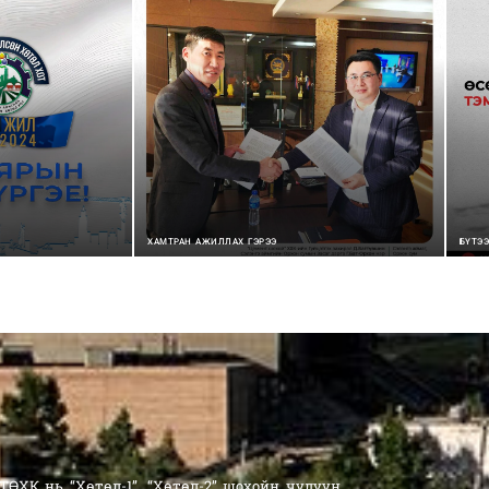
ХАМТРАН АЖИЛЛАХ ГЭРЭЭ
БҮТЭ
ӨХК нь “Хөтөл-1”, “Хөтөл-2” шохойн чулуун