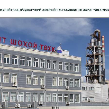
Й
XҮНИЙ НӨӨЦ
ҮЙЛДВЭРЧНИЙ ЭВЛЭЛИЙН XОРОО
АВЛИГЫН ЭСРЭГ ҮЙЛ АЖИЛ