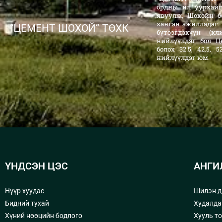
ордны ил уурхайг
явуулж, Шохойн б
ханган ажилладаг.
“ЦЕМЕНТ ШОХОЙ” ТӨХК
бүтээгдэхүүн (к
нийлүүлдэг бол Ц
болох 32.5, 42.5,
нийлүүлдэг юм.
ҮНДСЭН ЦЭС
АНГИ
Нүүр хуудас
Шилэн д
Бидний тухай
Худалда
Хүний нөөцийн бодлого
Хууль т