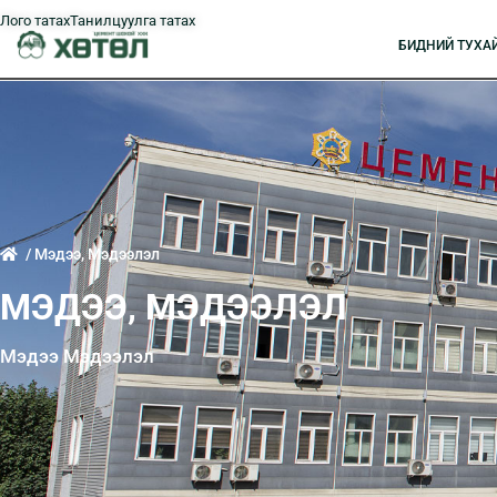
Лого татах
Танилцуулга татах
БИДНИЙ ТУXА
/ Мэдээ, Мэдээлэл
МЭДЭЭ, МЭДЭЭЛЭЛ
Мэдээ Мэдээлэл