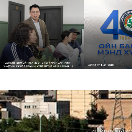
“ЦЕМЕНТ ШОХОЙ” ХХК 2024 ОНЫ ХАРИЛЦАГЧИЙН
ХӨТӨЛ ХОТ-40 ЖИЛ
ХАМТЫН АЖИЛЛАГААНЫ УУЛЗАЛТЫГ 03-Р САРЫН 14, 15-
НЫ ӨДРҮҮДЭД АМЖИЛТТАЙ ЗОХИОН БАЙГУУЛЛАА.
“ЦЕМЕНТ ШОХОЙ” Т