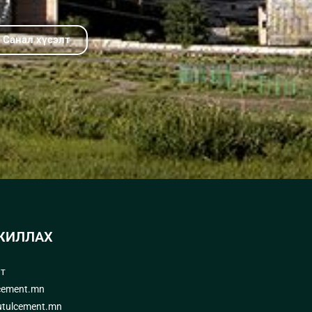
Санал хүсэлт
ЖИЛЛАХ
лт
cement.mn
tulcement.mn