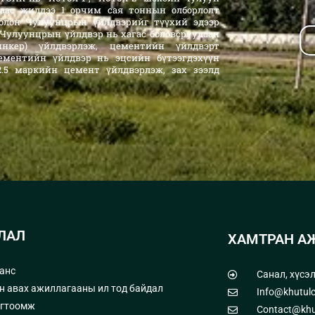
аас жилдээ 1 орчим сая тоннын олборлолт
олон Чулуунцрын үйлдвэрийг түүхий эдээр
 Чулуунцрын үйлдвэр нь хагас боловсруулсан
линкер) үйлдвэрлэж, цементийн үйлдвэрт
ементийн үйлдвэр нь эцсийн бүтээгдэхүүн
 52.5 маркийн цемент үйлдвэрлэж, зах зээлд
ЛАЛ
ХАМТРАН А
анс
Санал, хүсэ
н авах ажиллагааны ил тод байдал
Info@khutul
огтоомж
Contact@khu