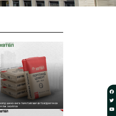
ЭЭЛД ШИНЭ ӨНГӨ ТӨРХТЭЙГӨӨР БҮТЭЭГДЭХҮҮНЭЭ
ҮҮЛЖ ЭХЭЛЛЭЭ