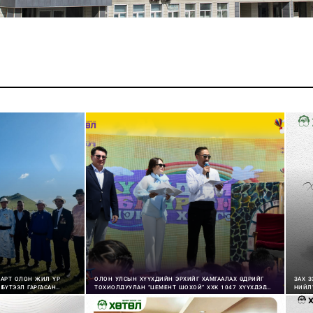
АРТ ОЛОН ЖИЛ ҮР
ОЛОН УЛСЫН ХҮҮХДИЙН ЭРХИЙГ ХАМГААЛАХ ӨДРИЙГ
ЗАХ З
БҮТЭЭЛ ГАРГАСАН
ТОХИОЛДУУЛАН “ЦЕМЕНТ ШОХОЙ” ХХК 1047 ХҮҮХДЭД
НИЙЛ
ЛТНУУД ТӨРИЙН ДЭЭД
БАЯРЫН БЭЛЭГ ГАРДУУЛАН ӨГЧ, БЯЦХАН ҮРСЭЭ
БАЯРЛУУЛЛАА.