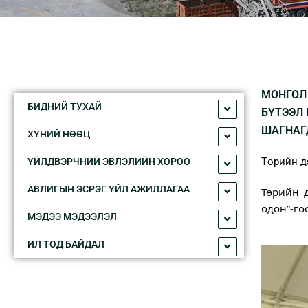
МОНГОЛ
БИДНИЙ ТУXАЙ
БҮТЭЭЛ
ШАГНАГ
XҮНИЙ НӨӨЦ
Төрийн д
ҮЙЛДВЭРЧНИЙ ЭВЛЭЛИЙН XОРОО
АВЛИГЫН ЭСРЭГ ҮЙЛ АЖИЛЛАГАА
Төрийн д
одон”-го
МЭДЭЭ МЭДЭЭЛЭЛ
ИЛ ТОД БАЙДАЛ