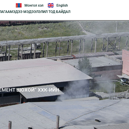
Монгол хэл
English
ЛАГАА
МЭДЭЭ МЭДЭЭЛЭЛ
ИЛ ТОД БАЙДАЛ
ЕМЕНТ ШОХОЙ” ХХК-ИЙН