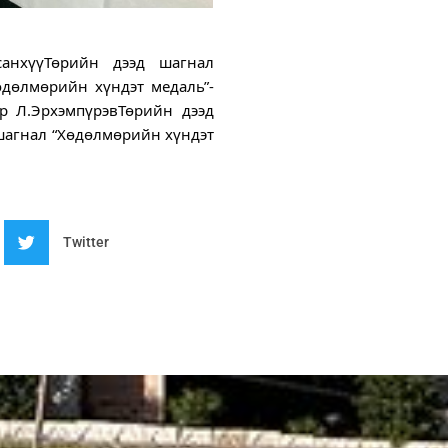
санхүүТөрийн дээд шагнал
өдөлмөрийн хүндэт медаль”-
р Л.ЭрхэмпүрэвТөрийн дээд
шагнал “Хөдөлмөрийн хүндэт
Twitter