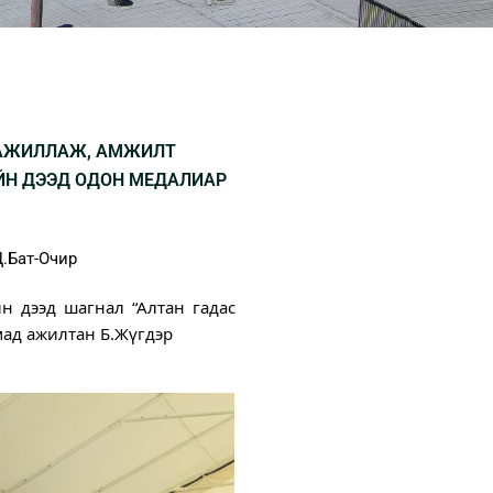
 АЖИЛЛАЖ, АМЖИЛТ
ИЙН ДЭЭД ОДОН МЕДАЛИАР
.Бат-Очир
н дээд шагнал “Алтан гадас
мад ажилтан Б.Жүгдэр