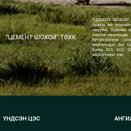
“ЦЕМЕНТ ШОХОЙ” Т
ордны ил уурхайг
явуулж, Шохойн б
ханган ажилладаг.
“ЦЕМЕНТ ШОХОЙ” ТӨХК
бүтээгдэхүүн (к
нийлүүлдэг бол Ц
болох 32.5, 42.5,
нийлүүлдэг юм.
ҮНДСЭН ЦЭС
АНГИ