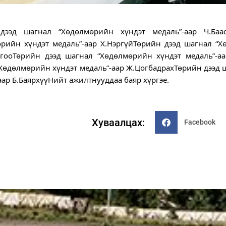
дээд шагнал “Хөдөлмөрийн хүндэт медаль”-аар Ч.Баа
рийн хүндэт медаль”-аар Х.НэргүйТөрийн дээд шагнал “Х
огооТөрийн дээд шагнал “Хөдөлмөрийн хүндэт медаль”-аа
Хөдөлмөрийн хүндэт медаль”-аар Ж.ЦогбадрахТөрийн дээд 
аар Б.БаярхүүНийт ажилтнууддаа баяр хүргэе.
Хуваалцах:
Facebook