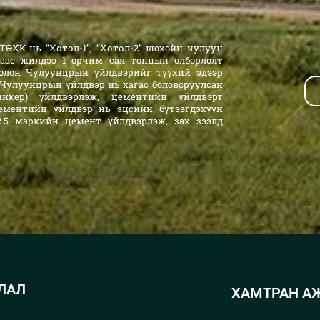
ӨХК нь “Хөтөл-1”, “Хөтөл-2” шохойн чулуун
аас жилдээ 1 орчим сая тоннын олборлолт
олон Чулуунцрын үйлдвэрийг түүхий эдээр
 Чулуунцрын үйлдвэр нь хагас боловсруулсан
линкер) үйлдвэрлэж, цементийн үйлдвэрт
ементийн үйлдвэр нь эцсийн бүтээгдэхүүн
 52.5 маркийн цемент үйлдвэрлэж, зах зээлд
ЛАЛ
ХАМТРАН А