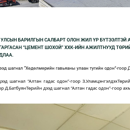
 УЛСЫН БАРИЛГЫН САЛБАРТ ОЛОН ЖИЛ ҮР БҮТЭЭЛТЭЙ
 ГАРГАСАН “ЦЕМЕНТ ШОХОЙ” ХХК-ИЙН АЖИЛТНУУД ТӨР
ДЛАА.
ээд шагнал “Хөдөлмөрийн гавьяаны улаан тугийн одон”-гоор Д
ээд шагнал “Алтан гадас одон”-гоор З.Уламцэнгэлдэх
Төрий
ор Д.БатбуянТөрийн дээд шагнал “Алтан гадас одон”-гоор ах