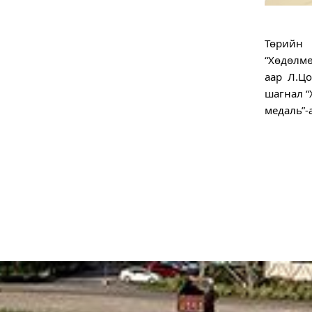
Төрийн 
“Хөдөлмө
аар Л.Ц
шагнал “
медаль”-