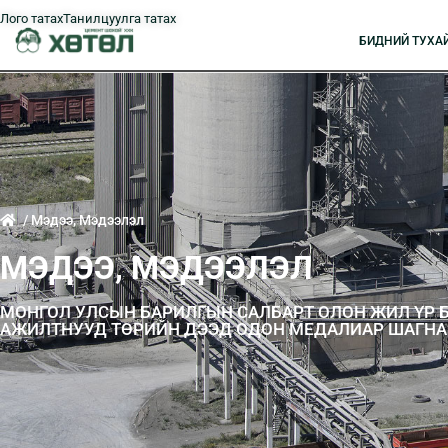
Лого татах
Танилцуулга татах
БИДНИЙ ТУXА
/ Мэдээ, Мэдээлэл
МЭДЭЭ, МЭДЭЭЛЭЛ
МОНГОЛ УЛСЫН БАРИЛГЫН САЛБАРТ ОЛОН ЖИЛ ҮР Б
АЖИЛТНУУД ТӨРИЙН ДЭЭД ОДОН МЕДАЛИАР ШАГНА