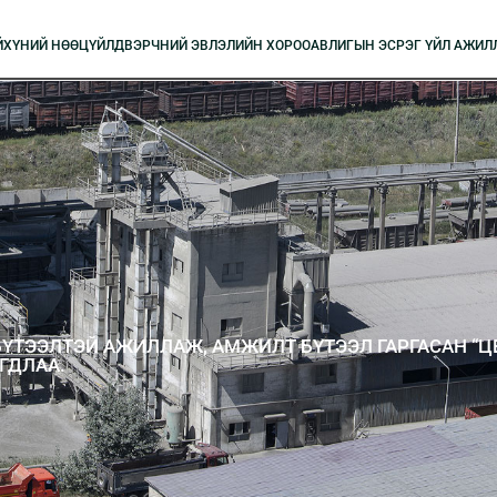
Й
XҮНИЙ НӨӨЦ
ҮЙЛДВЭРЧНИЙ ЭВЛЭЛИЙН XОРОО
АВЛИГЫН ЭСРЭГ ҮЙЛ АЖИЛ
ҮТЭЭЛТЭЙ АЖИЛЛАЖ, АМЖИЛТ БҮТЭЭЛ ГАРГАСАН “Ц
ГДЛАА.