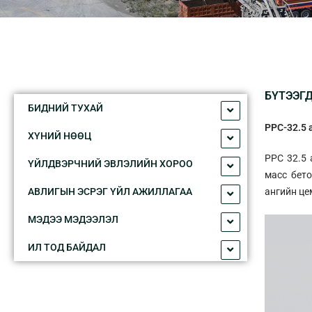
БҮТЭЭГ
БИДНИЙ ТУXАЙ
PPC-32.5 
XҮНИЙ НӨӨЦ
PPC 32.5 
ҮЙЛДВЭРЧНИЙ ЭВЛЭЛИЙН XОРОО
масс бето
АВЛИГЫН ЭСРЭГ ҮЙЛ АЖИЛЛАГАА
ангийн це
МЭДЭЭ МЭДЭЭЛЭЛ
ИЛ ТОД БАЙДАЛ