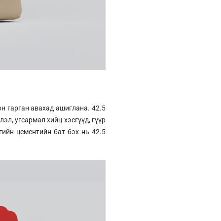
н гарган авахад ашиглана. 42.5
эл, угсармал хийц хэсгүүд, гүүр
гийн цементийн бат бэх нь 42.5