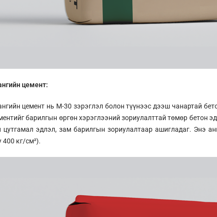
ангийн цемент:
ангийн цемент нь М-30 зэрэглэл болон түүнээс дээш чанартай бето
ментийг барилгын өргөн хэрэглээний зориулалттай төмөр бетон эдл
 цутгамал эдлэл, зам барилгын зориулалтаар ашигладаг. Энэ ан
 400 кг/см²).