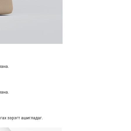
лана.
лана.
гах зэрэгт ашигладаг.