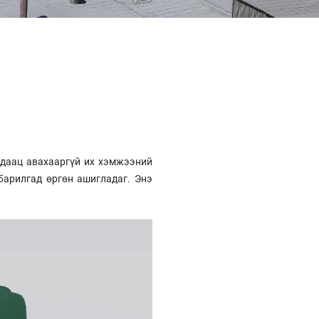
 даац авахааргүй их хэмжээний
 барилгад өргөн ашигладаг. Энэ