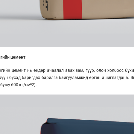
нгийн цемент:
нгийн цемент нь өндөр ачаалал авах зам, гүүр, олон холбоос бү
рүүн бүсэд баригдах барилга байгууламжид өргөн ашиглагдана. Э
(буюу 600 кг/см²2).