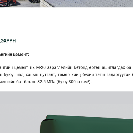
ДЭХҮҮН
ангийн цемент:
ангийн цемент нь М-20 зэрэглэлийн бетонд өргөн ашиглагдах ба
н буюу шал, ханын цутгалт, төмөр хийц бүхий тэгш гадаргуутай
ментийн бат бэх нь 32.5 МПа (буюу 300 кг/см²).