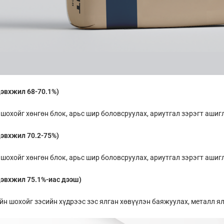
эвхжил 68-70.1%)
шохойг хөнгөн блок, арьс шир боловсруулах, ариутгал зэрэгт ашиг
эвхжил 70.2-75%)
шохойг хөнгөн блок, арьс шир боловсруулах, ариутгал зэрэгт ашиг
эвхжил 75.1%-иас дээш)
йн шохойг зэсийн хүдрээс зэс ялган хөвүүлэн баяжуулах, металл ял