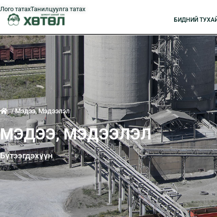
Лого татах
Танилцуулга татах
БИДНИЙ ТУXА
/ Мэдээ, Мэдээлэл
МЭДЭЭ, МЭДЭЭЛЭЛ
Бүтээгдэхүүн