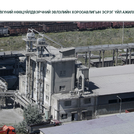
Й
XҮНИЙ НӨӨЦ
ҮЙЛДВЭРЧНИЙ ЭВЛЭЛИЙН XОРОО
АВЛИГЫН ЭСРЭГ ҮЙЛ АЖИЛ