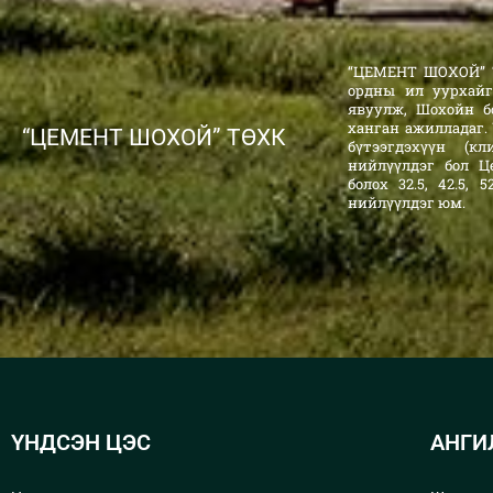
“ЦЕМЕНТ ШОХОЙ” Т
ордны ил уурхайг
явуулж, Шохойн б
ханган ажилладаг.
“ЦЕМЕНТ ШОХОЙ” ТӨХК
бүтээгдэхүүн (к
нийлүүлдэг бол Ц
болох 32.5, 42.5,
нийлүүлдэг юм.
ҮНДСЭН ЦЭС
АНГИ