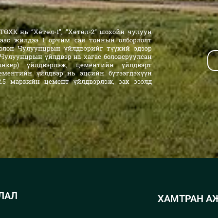
ӨХК нь “Хөтөл-1”, “Хөтөл-2” шохойн чулуун
аас жилдээ 1 орчим сая тоннын олборлолт
олон Чулуунцрын үйлдвэрийг түүхий эдээр
 Чулуунцрын үйлдвэр нь хагас боловсруулсан
линкер) үйлдвэрлэж, цементийн үйлдвэрт
ементийн үйлдвэр нь эцсийн бүтээгдэхүүн
 52.5 маркийн цемент үйлдвэрлэж, зах зээлд
ЛАЛ
ХАМТРАН А