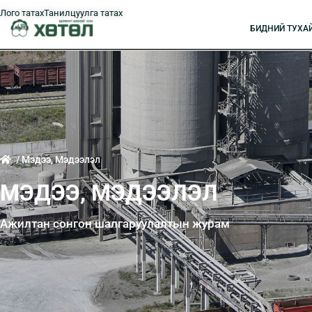
Лого татах
Танилцуулга татах
БИДНИЙ ТУXА
/ Мэдээ, Мэдээлэл
МЭДЭЭ, МЭДЭЭЛЭЛ
Ажилтан сонгон шалгаруулалтын журам