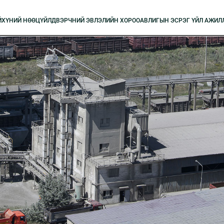
Й
XҮНИЙ НӨӨЦ
ҮЙЛДВЭРЧНИЙ ЭВЛЭЛИЙН XОРОО
АВЛИГЫН ЭСРЭГ ҮЙЛ АЖИЛ